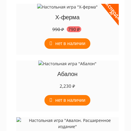
Р
А
С
П
Р
Д
А
Ж
О
А
!
X-ферма
Первоначальная
Текущая
990
₽
790
₽
цена
цена:
составляла
790 ₽.
нет в наличии
990 ₽.
Абалон
2,230
₽
нет в наличии