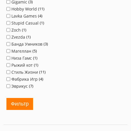
Gigamic
3
Hobby World
11
Lavka Games
4
Stupid Casual
1
Zoch
1
Zvezda
1
Банда Умников
3
Магеллан
5
Низа Гамс
1
Рыжий кот
1
Стиль Жизни
11
Фабрика Игр
4
Эврикус
7
Фильтр