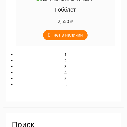
Гобблет
2,550
₽
нет в наличии
1
2
3
4
5
→
Поиск