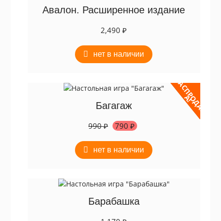
Авалон. Расширенное издание
2,490
₽
нет в наличии
Р
А
С
П
Р
Д
А
Ж
О
А
!
Багагаж
Первоначальная
Текущая
990
₽
790
₽
цена
цена:
составляла
790 ₽.
нет в наличии
990 ₽.
Барабашка