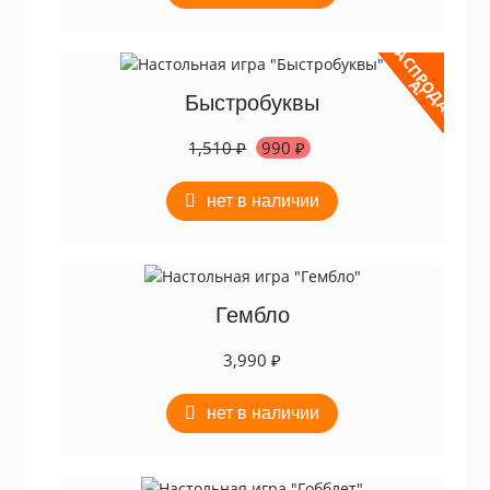
Р
А
С
П
Р
Д
А
Ж
О
А
!
Быстробуквы
Первоначальная
Текущая
1,510
₽
990
₽
цена
цена:
составляла
990 ₽.
нет в наличии
1,510 ₽.
Гембло
3,990
₽
нет в наличии