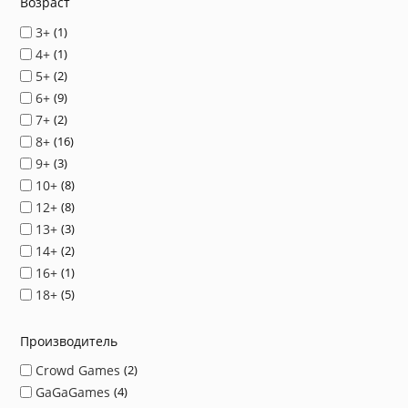
Возраст
3+
1
4+
1
5+
2
6+
9
7+
2
8+
16
9+
3
10+
8
12+
8
13+
3
14+
2
16+
1
18+
5
Производитель
Crowd Games
2
GaGaGames
4