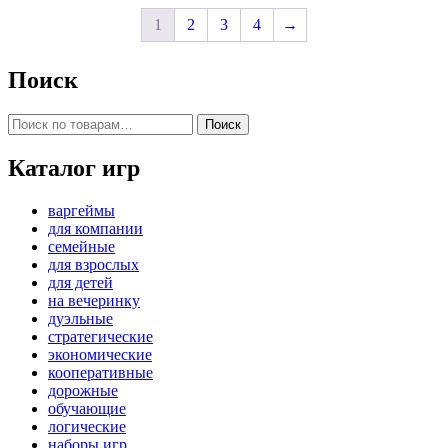
1
2
3
4
→
Поиск
Искать:
Поиск
Каталог игр
варгеймы
для компании
семейные
для взрослых
для детей
на вечеринку
дуэльные
стратегические
экономические
кооперативные
дорожные
обучающие
логические
наборы игр