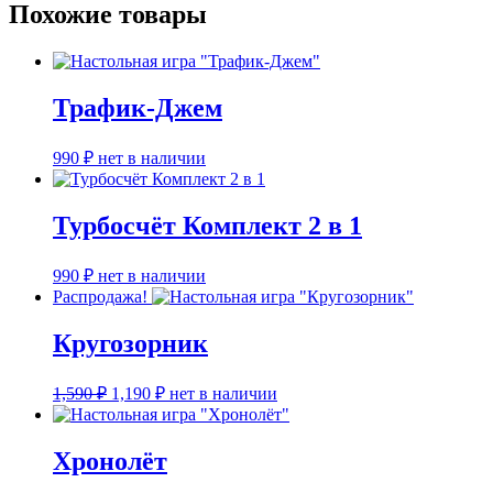
Похожие товары
Трафик-Джем
990
₽
нет в наличии
Турбосчёт Комплект 2 в 1
990
₽
нет в наличии
Распродажа!
Кругозорник
Первоначальная
Текущая
1,590
₽
1,190
₽
нет в наличии
цена
цена:
составляла
1,190 ₽.
1,590 ₽.
Хронолёт