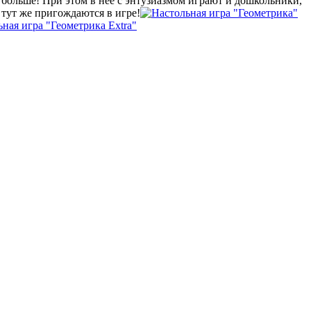
 больше! При этом в неё с энтузиазмом играют и дошкольники,
 тут же пригождаются в игре!