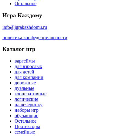
Остальное
Игра Каждому
info@igrakazhdomu.ru
политика конфеденциальности
Каталог игр
варгеймы
для взрослых
для детей
для компании
дорожные
дуэльные
кооперативные
логические
на вечеринку
наборы игр
обучающие
Остальное
Протекторы
семейные