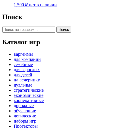
1,590
₽
нет в наличии
Поиск
Искать:
Поиск
Каталог игр
варгеймы
для компании
семейные
для взрослых
для детей
на вечеринку
дуэльные
стратегические
экономические
кооперативные
дорожные
обучающие
логические
наборы игр
Протекторы