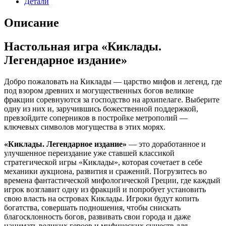
Детали
Описание
Настольная игра «Киклады.
Легендарное издание»
Добро пожаловать на Киклады — царство мифов и легенд, где
под взором древних и могущественных богов великие
фракции соревнуются за господство на архипелаге. Выберите
одну из них и, заручившись божественной поддержкой,
превзойдите соперников в постройке метрополий —
ключевых символов могущества в этих морях.
«Киклады. Легендарное издание»
— это доработанное и
улучшенное переиздание уже ставшей классикой
стратегической игры «Киклады», которая сочетает в себе
механики аукциона, развития и сражений. Погрузитесь во
времена фантастической мифологической Греции, где каждый
игрок возглавит одну из фракций и попробует установить
свою власть на островах Киклады. Игроки будут копить
богатства, совершать подношения, чтобы снискать
благосклонность богов, развивать свои города и даже
нанимать великих героев и мифических существ для