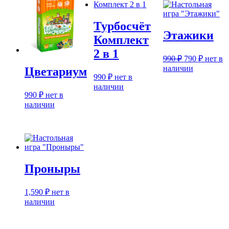
Турбосчёт
Этажики
Комплект
2 в 1
Первоначаль
Текуща
990
₽
790
₽
нет в
цена
цена:
наличии
Цветариум
составляла
790 ₽.
990
₽
нет в
990 ₽.
наличии
990
₽
нет в
наличии
Проныры
1,590
₽
нет в
наличии