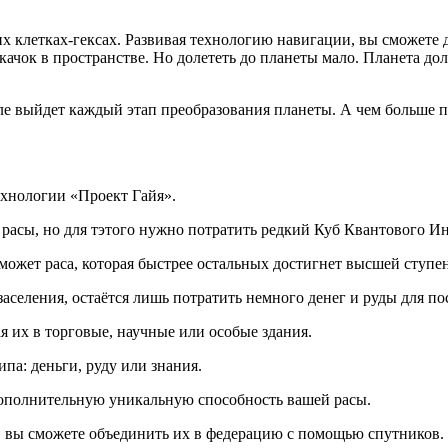
их клетках-гексах. Развивая технологию навигации, вы сможете
ачок в пространстве. Но долететь до планеты мало. Планета до
ле выйдет каждый этап преобразования планеты. А чем больше 
хнологии «Проект Гайя».
е расы, но для тэтого нужно потратить редкий Куб Квантового И
 сможет раса, которая быстрее остальных достигнет высшей ступ
 заселения, остаётся лишь потратить немного денег и руды для 
 их в торговые, научные или особые здания.
па: деньги, руду или знания.
дополнительную уникальную способность вашей расы.
, вы сможете объединить их в федерацию с помощью спутников.