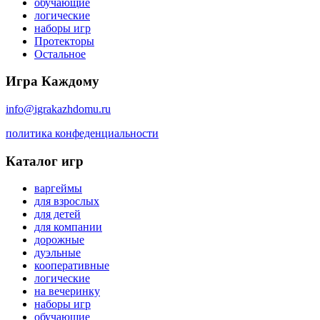
обучающие
логические
наборы игр
Протекторы
Остальное
Игра Каждому
info@igrakazhdomu.ru
политика конфеденциальности
Каталог игр
варгеймы
для взрослых
для детей
для компании
дорожные
дуэльные
кооперативные
логические
на вечеринку
наборы игр
обучающие