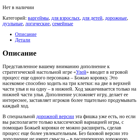
Нет в наличии
Категорий:
варгеймы
,
для взрослых
,
для детей
,
дорожные
,
дуэльные
,
логические
,
семейные
Описание
Детали
Описание
Представленное вашему вниманию дополнение к
стратегической настольной игре «
Улей
» вводит в игровой
процесс еще одного персонажа – Божью коровку. Это
насекомое способно ходить на три клетки: на две в верхней
части улья и на одну – в нижней. Ход заканчивается только на
нижней части улья. Дополнение усложняет игру, делает ее
интереснее, заставляет игроков более тщательно продумывать
каждый ход.
В специальной
дорожной версии
эта фишка уже есть, но если
вы располагаете только классической вариацией игры, с
помощью Божьей коровки ее можно расширить, сделав
процесс еще более увлекательным. Без базовой версии это
дополнение не имеет смысла – в расширенную дорожную