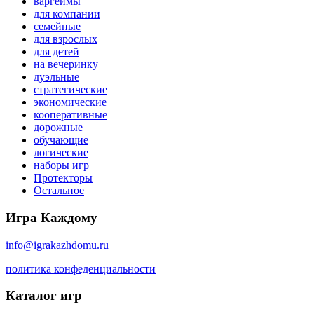
варгеймы
для компании
семейные
для взрослых
для детей
на вечеринку
дуэльные
стратегические
экономические
кооперативные
дорожные
обучающие
логические
наборы игр
Протекторы
Остальное
Игра Каждому
info@igrakazhdomu.ru
политика конфеденциальности
Каталог игр