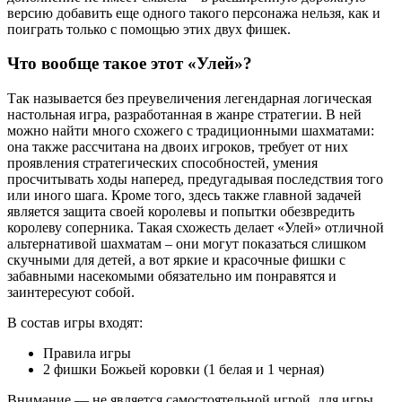
версию добавить еще одного такого персонажа нельзя, как и
поиграть только с помощью этих двух фишек.
Что вообще такое этот «Улей»?
Так называется без преувеличения легендарная логическая
настольная игра, разработанная в жанре стратегии. В ней
можно найти много схожего с традиционными шахматами:
она также рассчитана на двоих игроков, требует от них
проявления стратегических способностей, умения
просчитывать ходы наперед, предугадывая последствия того
или иного шага. Кроме того, здесь также главной задачей
является защита своей королевы и попытки обезвредить
королеву соперника. Такая схожесть делает «Улей» отличной
альтернативой шахматам – они могут показаться слишком
скучными для детей, а вот яркие и красочные фишки с
забавными насекомыми обязательно им понравятся и
заинтересуют собой.
В состав игры входят:
Правила игры
2 фишки Божьей коровки (1 белая и 1 черная)
Внимание — не является самостоятельной игрой, для игры