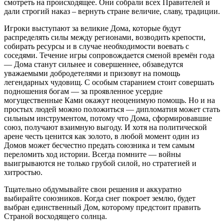
смотреть на происходящее. Они собрали всех Правителей и
дали строгий наказ – вернуть стране величие, славу, традиции.
Игроки выступают за великие Дома, которые будут
распределять силы между регионами, возводить крепости,
собирать ресурсы и в случае необходимости воевать с
соседями. Течение игры сопровождается сменой времён года
— Дома станут сильнее и совершеннее, обзаведутся
уважаемыми добродетелями и призовут на помощь
легендарных чудовищ. С особым старанием стоит совершать
подношения богам — за проявленное усердие
могущественные Ками окажут неоценимую помощь. Но и на
простых людей можно положиться — дипломатия может стать
сильным инструментом, потому что Дома, сформировавшие
союз, получают взаимную выгоду. И хотя на политической
арене честь ценится как золото, в любой момент один из
Домов может бесчестно предать союзника и тем самым
переломить ход истории. Всегда помните — войны
выигрываются не только грубой силой, но стратегией и
хитростью.
Тщательно обдумывайте свои решения и аккуратно
выбирайте союзников. Когда снег покроет землю, будет
выбран единственный Дом, которому предстоит править
Страной восходящего солнца.