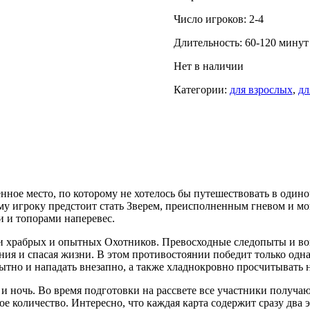
Число игроков: 2-4
Длительность: 60-120 минут
Нет в наличии
Категории:
для взрослых
,
дл
ое место, по которому не хотелось бы путешествовать в одино
му игроку предстоит стать Зверем, преисполненным гневом и мо
 и топорами наперевес.
ли храбрых и опытных Охотников. Превосходные следопыты и во
ия и спасая жизни. В этом противостоянии победит только одна 
ытно и нападать внезапно, а также хладнокровно просчитывать 
ь и ночь. Во время подготовки на рассвете все участники получ
ое количество. Интересно, что каждая карта содержит сразу два 