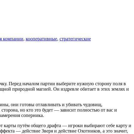
я компании
,
кооперативные
,
стратегические
чку. Перед началом партии выберите нужную сторону поля в
щной природной магией. Он издревле обитает в этих землях и
ины, они готовы отлавливать и убивать чудовищ,
сторона, но кто это будет — зависит полностью от вас и
намерения соперника.
ают карты путём общего драфта — игроки выбирают себе карту и
эффекта — действие Зверя и действие Охотников, а это значит,