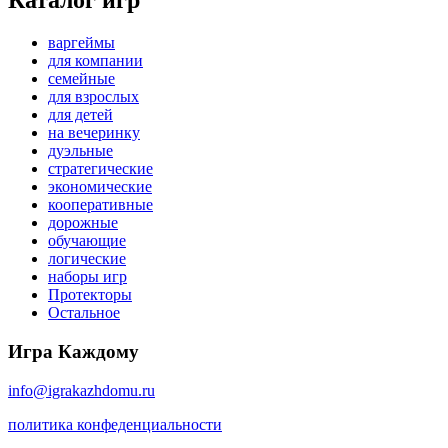
Каталог игр
варгеймы
для компании
семейные
для взрослых
для детей
на вечеринку
дуэльные
стратегические
экономические
кооперативные
дорожные
обучающие
логические
наборы игр
Протекторы
Остальное
Игра Каждому
info@igrakazhdomu.ru
политика конфеденциальности