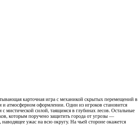
атывающая карточная игра с механикой скрытых перемещений в
м и атмосферном оформлении. Один из игроков становится
с мистической силой, таящимся в глубинах лесов. Остальные
иков, которым поручено защитить города от угрозы —
, наводящее ужас на всю округу. На чьей стороне окажется