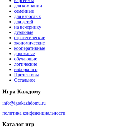
варгеймы
для компании
семейные
для взрослых
для детей
на вечеринку
дуэльные
стратегические
экономические
кооперативные
дорожные
обучающие
логические
наборы игр
Протекторы
Остальное
Игра Каждому
info@igrakazhdomu.ru
политика конфеденциальности
Каталог игр